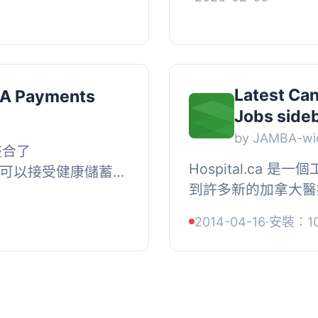
ike generic contact
式，具有各種客製化選項
Latest Ca
SA Payments
Jobs side
by JAMBA-wi
 整合了
Hospital.ca 
商家可以接受健康儲蓄帳
到許多新的加拿大醫
戶（FSA）付款。這
護士/治療師等）。
品被正確辨識，並為
2014-04-16
·
安裝：1
的網站/部落格訪客可