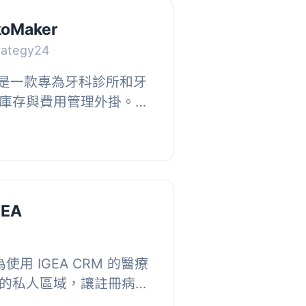
koMaker
trategy24
aker 是一款專為牙科診所和牙
庫存與費用管理外掛。它
及過期日期，並提供供應
有效控制...
GEA
掛為使用 IGEA CRM 的醫療
的私人區域，讓註冊病人
物。病人透過義大利稅號