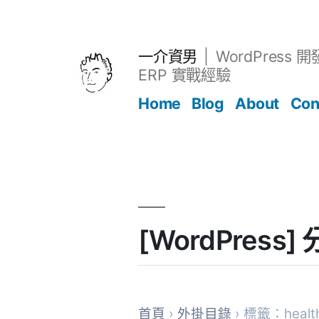
跳
至
主
一介資男
WordPress 
要
ERP 實戰經驗
內
Home
Blog
About
Con
容
文章
[WordPress
首頁
›
外掛目錄
› 標籤：healt