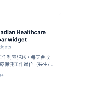
。, ,...
nadian Healthcare
bar widget
dgets
是一個工作列表服務，每天會收
療保健工作職位（醫生/
使用這個小工具，您和您
0+
以在可點擊...