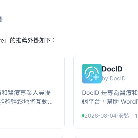
掛
are」的推薦外掛如下：
DocID
by DocID
療實務和醫療專業人員提
DocID 是專為醫
能夠輕鬆地將互動式
銷平台，幫助 Word
ess 網站中，提升客
容訪問，確保只有經
2026-08-04
·
安裝：1
】 ...
夠查看受限的醫療內容