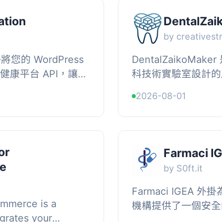
ation
DentalZai
by creatives
外掛將您的 WordPress
DentalZaikoM
為健康平台 API，讓治
科技術實驗室設計的
鬆捕捉潛在客戶、同
能夠追蹤材料的批號
2026-08-01
...
商管理功能，幫助用戶
or
Farmaci I
e
by S0ft.it
Farmaci IGEA 外
mmerce is a
機構提供了一個安全
egrates your
能夠請求重複處方藥