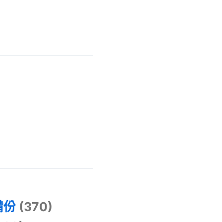
)
備份
(370)