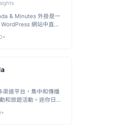
sights
nda & Minutes 外掛是一
ordPress 網站中直接
和會議紀錄。透過這個易
0+
化會...
da
是一個多渠道平台，集中和傳播
動和旅遊活動。迷你日曆
，在您的網站上安裝這個
0+
這些信息...