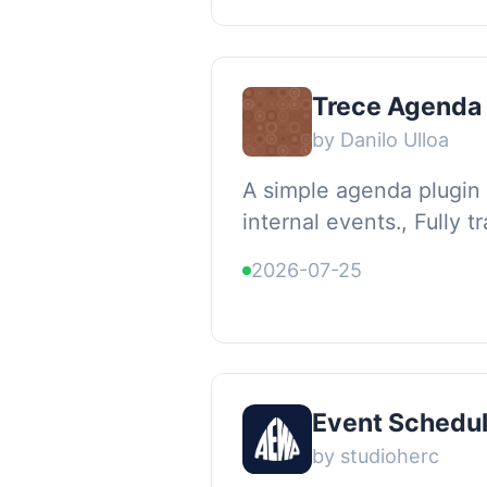
Trece Agenda
by Danilo Ulloa
A simple agenda plugin
internal events., Fully t
domain: trece-agenda). 
2026-07-25
(default) and Spanish (es
Event Schedu
by studioherc