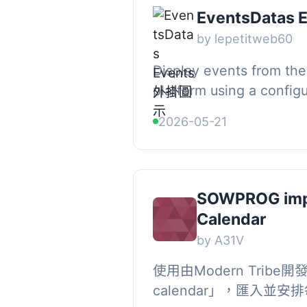
EventsDatas 
by lepetitweb60
Display events from th
platform using a config
integration., Features:,
2026-05-21
shortcode, – WordPress p
SOWPROG impo
Calendar
by A31V
使用由Modern Tribe開發
calendar」，匯入並