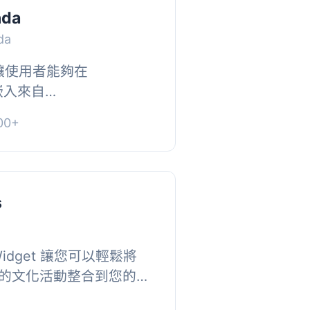
nda
da
外掛讓使用者能夠在
上嵌入來自
enda.com 的日曆。透過簡單
0+
輕鬆顯示活動，並自動更
s
 Widget 讓您可以輕鬆將
o.it 上的文化活動整合到您的
站中，您可以選擇城市，並自