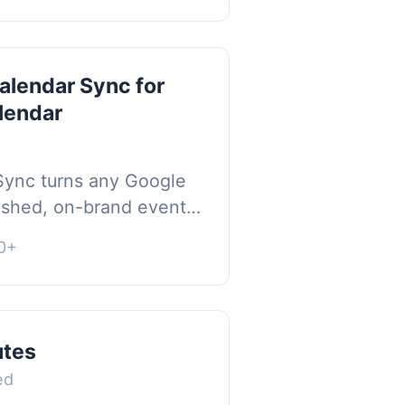
lendar Sync for
lendar
ync turns any Google
lished, on-brand events
rdPress site — without
0+
. Keep...
utes
ed