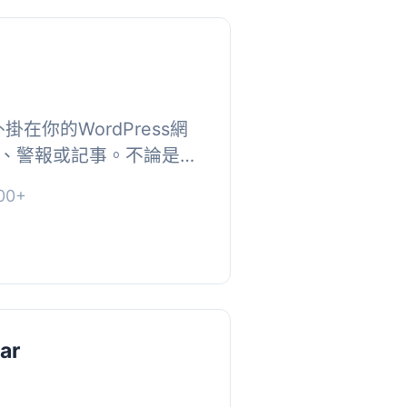
外掛在你的WordPress網
、警報或記事。不論是人
edule警報外掛都能幫助
00+
ess任務和警報...
ar