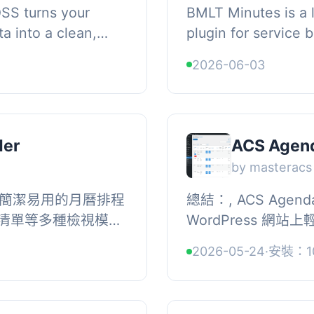
SS turns your
BMLT Minutes is a 
 into a clean,
plugin for service
our WordPress site
to publish meeting 
2026-06-03
manual up...
website. Most comm
der
ACS Agen
by masteracs
 是一款簡潔易用的月曆排程
總結：, ACS Agen
清單等多種檢視模
WordPress 網
nberg 區塊整合，
的工具。以乾淨、響
2026-05-24
·
安裝：1
進行行...
的活動日期、地點、圖