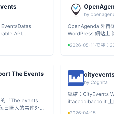
Events
OpenAge
by openagen
e EventsDatas
OpenAgenda 
urable API
WordPress 網站
 – Configurable
https://openag
2026-05-11
·
安裝：30
agination, – ...
的設定，使用者可以
新內容，提升...
rt The Events
cityevent
by Cognita
總結：CityEvents
的「The events
iltaccodibacc
安排每日匯入的事件外
WordPress 網
2026-04-15