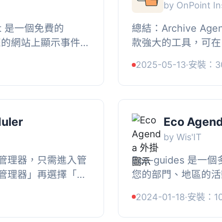
by OnPoint In
get 是一個免費的
總結：Archive Age
可在您的網站上顯示事件
款強大的工具，可在 W
是提供一個替代
管理及組織會議議程
2025-05-13
·
安裝：3
在 WordPres...
於使用的外掛，輕鬆優
uler
Eco Agen
by Wis'IT
管理器，只需進入管
Eco-guides 
管理器」再選擇「新
您的部門、地區的活
單」框中創建事件，
是其中一個廣播向量
2024-01-18
·
安裝：1
...
擴展程序將允許您獲取