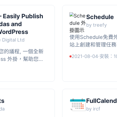
 Easily Publish
Schedule
das and
by treefy
WordPress
使用Schedule免費
 Digital Ltd
站上創建和管理任務
的議程, 一個全新
事或虛擬活動，Sch
2021-08-04
·
安裝：1
ess 外掛，幫助您輕
你。, 最佳的WordPr
排，演講者、場地、
 ...
ts
FullCalend
da
by ircf