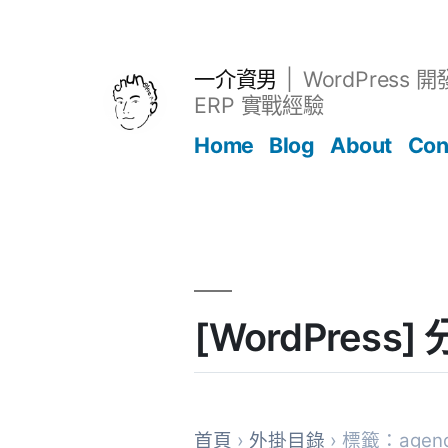
跳
至
主
一介資男
WordPress 
要
ERP 實戰經驗
內
Home
Blog
About
Con
容
文章
[WordPres
首頁
›
外掛目錄
› 標籤：agen