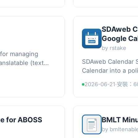
SDAweb Ca
Google Ca
by rstake
 for managing
SDAweb Calendar S
ranslatable (text
Calendar into a po
Ships with English
display on your Wo
_...
2026-06-21
·
安裝：6
duplicate data entry
le for ABOSS
BMLT Min
by bmltenabl