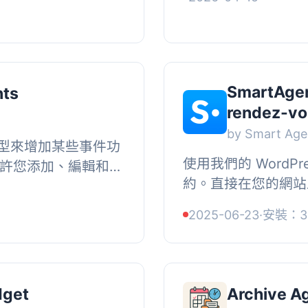
供。, 定義您的匯入偏
動顯示 30 公里範圍
格及售票...
SmartAgen
nts
rendez-vo
by Smart Ag
型來增加某些事件功
使用我們的 WordP
ts 允許您添加、編輯和刪
約。直接在您的網站
日期, ,
語言：法語, 價格, 
ate( $for...
2025-06-23
·
安裝：3
看我們的價格, 前提條件
dget
Archive A