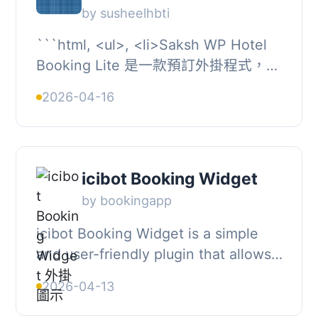
by susheelhbti
```html, <ul>, <li>Saksh WP Hotel
Booking Lite 是一款預訂外掛程式，可
以透過 WooCommerce 銷售飯店客房
2026-04-16
並進行線上付款。</li>, &l...
icibot Booking Widget
by bookingapp
icibot Booking Widget is a simple
and user-friendly plugin that allows
you to integrate a hotel booking
2026-04-13
widget into your WordPress site.,
Features,...