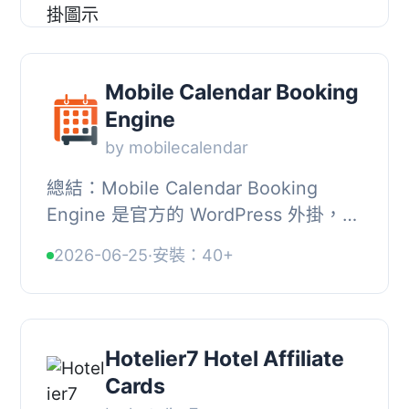
industry. It provides a powerful, local
tool to stre...
Mobile Calendar Booking
Engine
by mobilecalendar
總結：Mobile Calendar Booking
Engine 是官方的 WordPress 外掛，可
將 Mobile Calendar 強大的預訂系統直
2026-06-25
·
安裝：40+
接整合到您的網站中。, , 問題與答
案：, - 什麼是 M...
Hotelier7 Hotel Affiliate
Cards