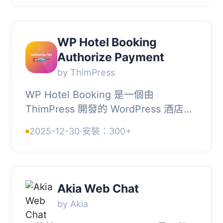
系統進行 WP Hotel Bo...
WP Hotel Booking
Authorize Payment
by ThimPress
WP Hotel Booking 是一個由
ThimPress 開發的 WordPress 酒店預
訂外掛。, WP Hotel Booking
2025-12-30
·
安裝：300+
Authorize Payment 支援使用
Authorize.Net 作為 WP Hotel
Bookin...
Akia Web Chat
by Akia