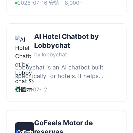
2026-07-16
·
安裝：8,000+
推出了！, 如果您正在尋找可靠的住宿
預訂系統，包括...
AI Hotel Chatbot by
Lobbychat
by lobbychat
Lobbychat is an AI chatbot built
specifically for hotels. It helps
guests find information quickly and
2026-07-12
easily by answering questions based
on your ...
GoFeels Motor de
reservas