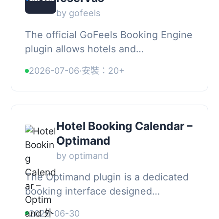
by gofeels
The official GoFeels Booking Engine
plugin allows hotels and
accommodations to easily integrate
2026-07-06
·
安裝：20+
a high-converting, modern
datepicker widget anywher...
Hotel Booking Calendar –
Optimand
by optimand
The Optimand plugin is a dedicated
booking interface designed
specifically for the hospitality
2026-06-30