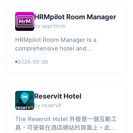
HRMpilot Room Manager
by spprthrm
HRMpilot Room Manager is a
comprehensive hotel and
accommodation management
2026-05-26
solution for WordPress. Perfect for
hotels, B&Bs, vacation rentals, and...
Reservit Hotel
by reservit
The Reservit Hotel 外掛是一個互動工
具，可安裝在酒店網站的頁面上。此外