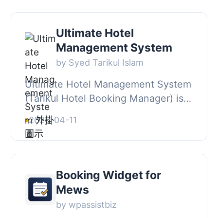
Ultimate Hotel
Management System
by Syed Tarikul Islam
Ultimate Hotel Management System
(Tarikul Hotel Booking Manager) is a
full-lifecycle hotel booking plugin for
2026-04-11
WordPress. It combines a custom
Rooms...
Booking Widget for
Mews
by wpassistbiz