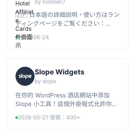
by hotelier7
🇯🇵 日本語の詳細説明・使い方はラン
ディングページをご覧ください：
https://hotelier-plugins.pages.dev/,
2026-06-24
Hotelier is a WordPress plugin for
creating hot...
Slope Widgets
by slope
在你的 WordPress 酒店網站中添加
Slope 小工具！這個外掛程式允許你使
用可自定義的 shortcode 顯示訂房
2026-05-27
·
安裝：400+
條、套餐和促銷。, 資訊, 如果你使用
Slope 酒店管理...