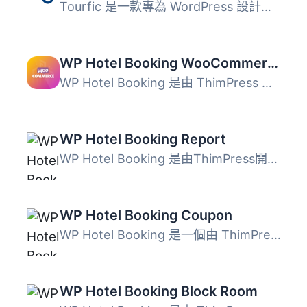
Tourfic 是一款專為 WordPress 設計的旅行訂房、酒店預訂及汽...
WP Hotel Booking WooCommerce
WP Hotel Booking 是由 ThimPress 開發的 WordPress 酒店預訂...
WP Hotel Booking Report
WP Hotel Booking 是由ThimPress開發的 WordPress 酒店預訂外...
WP Hotel Booking Coupon
WP Hotel Booking 是一個由 ThimPress 開發的 WordPress 酒店...
WP Hotel Booking Block Room