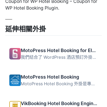
Coupon for WP Hotel Booking – Coupon for
WP Hotel Booking Plugin.
延伸相關外掛
MotoPress Hotel Booking for Elementor
我們結合了 WordPress 酒店預訂外掛程式 和 Elementor，為您...
MotoPress Hotel Booking
MotoPress Hotel Booking 外掛是專為旅館和度假出租業務設計...
VikBooking Hotel Booking Engine & PMS