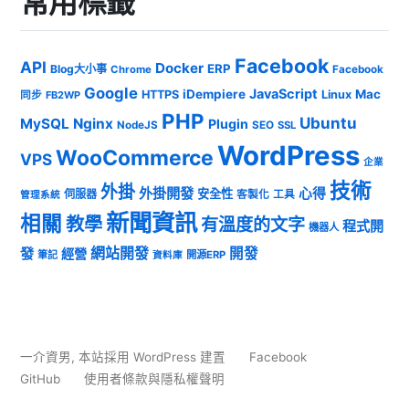
常用標籤
Facebook
API
Docker
ERP
Blog大小事
Chrome
Facebook
Google
JavaScript
iDempiere
Mac
HTTPS
Linux
同步
FB2WP
PHP
Ubuntu
MySQL
Nginx
Plugin
NodeJS
SEO
SSL
WordPress
WooCommerce
VPS
企業
技術
外掛
外掛開發
心得
安全性
伺服器
客製化
工具
管理系統
新聞資訊
相關
教學
有溫度的文字
程式開
機器人
發
網站開發
開發
經營
筆記
開源ERP
資料庫
一介資男
,
本站採用 WordPress 建置
Facebook
GitHub
使用者條款與隱私權聲明