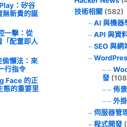
Hacker News
(
 Play：矽谷
技術相關
(582)
虛無新貴的誕
AI 與機
失控一擊：從
API 與資
事件看「配置即人
SEO 與
WordPre
最佳偷懶法：來
的一行指令
Wo
發
(108
ng Face 的正
I 生態的重要里
佈
外
伺服器管
程式開發
(