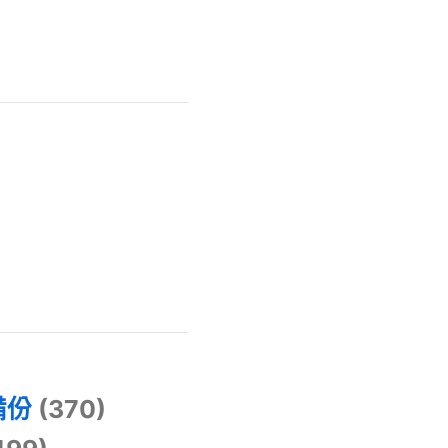
)
備份
(370)