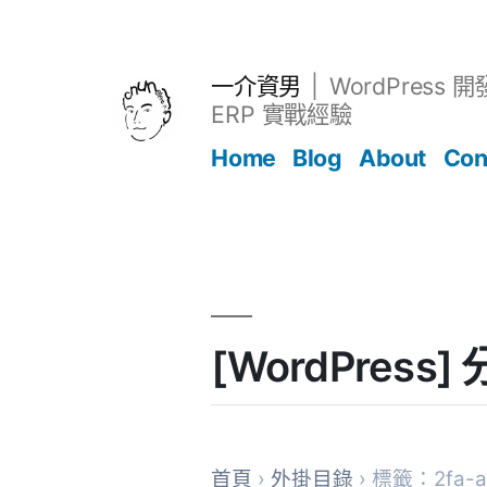
跳
至
主
一介資男
WordPress 
要
ERP 實戰經驗
內
Home
Blog
About
Con
容
文章
[WordPress]
首頁
›
外掛目錄
› 標籤：2fa-au