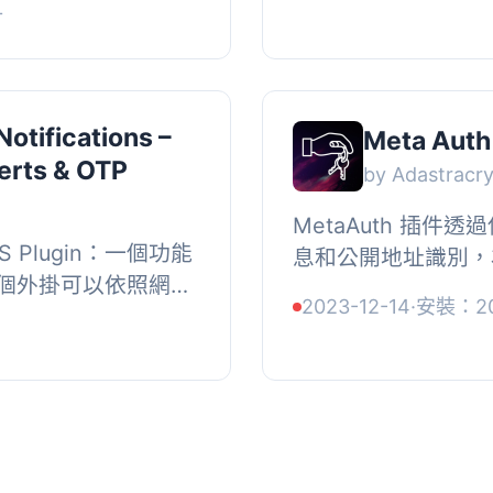
+
表單建構...
otifications –
Meta Auth
erts & OTP
by Adastracr
MetaAuth 插
SMS Plugin：一個功能
息和公開地址識別，
個外掛可以依照網站
易的兩步驗證。, 運作方
2023-12-14
·
安裝：2
你的WordPress
2FA 插件提升您的安
，你...