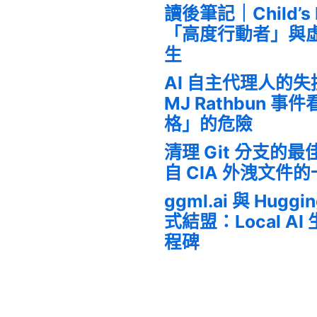
讀後筆記｜Child’s
「高度行動者」與
生
AI 自主代理人的
MJ Rathbun 
格」的危險
清理 Git 分支的
自 CIA 外洩文件
ggml.ai 與 Huggi
式結盟：Local A
程碑