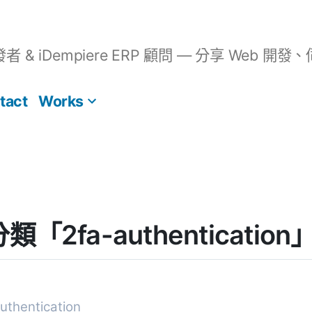
開發者 & iDempiere ERP 顧問 — 分享 We
tact
Works
 分類「2fa-authenticat
thentication