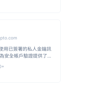
ypto.com
件透過使用已簽署的私人金鑰訊
為安全帳戶驗證提供了簡
式, 通過 MetaAuth
0+
全性。登入...