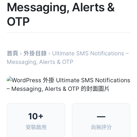
Messaging, Alerts &
OTP
首頁
›
外掛目錄
› Ultimate SMS Notifications –
Messaging, Alerts & OTP
10+
—
安裝啟用
尚無評分