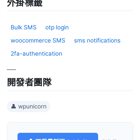
外掛標籤
Bulk SMS
otp login
woocommerce SMS
sms notifications
2fa-authentication
開發者團隊
👤 wpunicorn