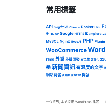
常用標籤
F
API
Docker
ERP
Blog大小事
Chrome
Google
J
iDempiere
HTTPS
步
FB2WP
PHP
MySQL
Nginx
Plugin
NodeJS
Word
WooCommerce
外掛
外掛開發
安全性
伺服器
客製化
工具
新聞資訊
學
有溫度的文字
網站開發
開發
開源ERP
資料庫
一介資男
,
本站採用 WordPress 建置