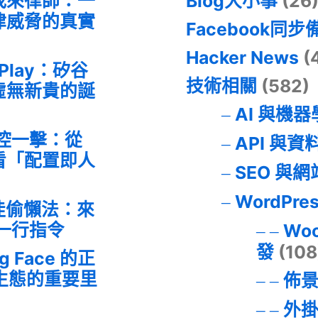
找來律師：一
Blog大小事
(26
律威脅的真實
Facebook同步
Hacker News
(
 Play：矽谷
技術相關
(582)
虛無新貴的誕
AI 與機
失控一擊：從
API 與資
事件看「配置即人
SEO 與
WordPre
最佳偷懶法：來
的一行指令
Wo
發
(108
ng Face 的正
I 生態的重要里
佈
外