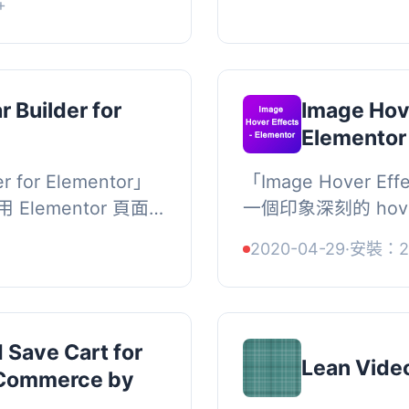
+
 ...
r Builder for
Image Hove
Elementor
er for Elementor」
「Image Hover Eff
lementor 頁面
一個印象深刻的 ho
的通知，製作響應式
CSS3，並且能夠與 Bo
2020-04-29
·
安裝：2
...
協作！此外掛提供您 100
 Save Cart for
Lean Vide
oCommerce by