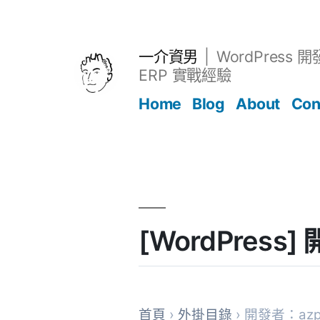
跳
至
主
一介資男
WordPress 
要
ERP 實戰經驗
內
Home
Blog
About
Con
容
文章
[WordPress
首頁
›
外掛目錄
› 開發者：azpl