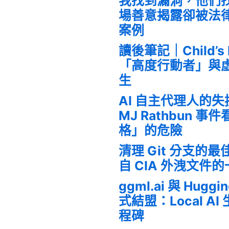
我找到漏洞，他們
場善意揭露卻被法
案例
讀後筆記｜Child’s
「高度行動者」與
生
AI 自主代理人的
MJ Rathbun 
格」的危險
清理 Git 分支的
自 CIA 外洩文件
ggml.ai 與 Huggi
式結盟：Local A
程碑