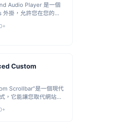
and Audio Player 是一個
ess 外掛，允許您在您的網
shortcode 內嵌美
0+
頻播放器。...
ced Custom
stom Scrollbar”是一個現代
式，它能讓您取代網站現
極為流暢、佔用資源量極
0+