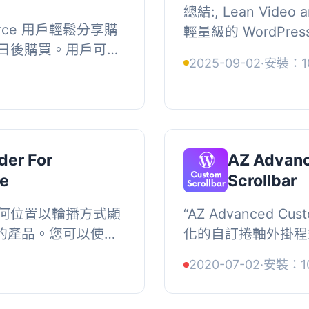
總結:, Lean Video 
rce 用戶輕鬆分享購
輕量級的 WordPr
日後購買。用戶可透
站任何地方使用簡單的 
2025-09-02
·
安裝：1
並為已登入用戶提供
麗、響應式的視頻和音
功能，...
der For
AZ Advan
e
Scrollbar
何位置以輪播方式顯
“AZ Advanced Cu
商店的產品。您可以使用
化的自訂捲軸外掛程
制欄位自訂每個設置。,
有的捲軸，使用一個
2020-07-02
·
安裝：1
車演...
低且相容於現代...