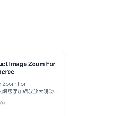
uct Image Zoom For
erce
e Zoom For
 可以讓您添加縮放放大鏡功
者可以透過放大產品圖
0+
的品質。此產品圖片縮放