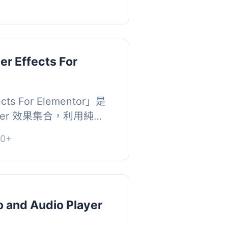
r Effects For
ects For Elementor」是
ver 效果集合，利用純
otstrap 3 & 4 很好地
0+
+ 的 ...
o and Audio Player