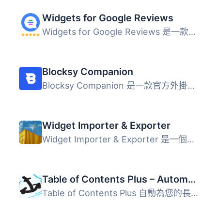
Widgets for Google Reviews
Widgets for Google Reviews 是一款免費的 WordPress 外掛，...
Blocksy Companion
Blocksy Companion 是一款官方外掛，旨在擴展 Blocksy 佈景主...
Widget Importer & Exporter
Widget Importer & Exporter 是一個有用的外掛，可將小工...
Table of Contents Plus – Automatic Table of Contents for Posts & Pages
Table of Contents Plus 自動為您的長篇文章和頁面創建目錄，...