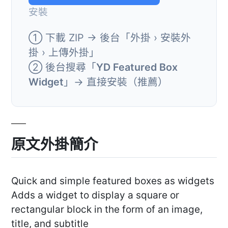
安裝
① 下載 ZIP → 後台「外掛 › 安裝外
掛 › 上傳外掛」
② 後台搜尋「
YD Featured Box
Widget
」→ 直接安裝（推薦）
原文外掛簡介
Quick and simple featured boxes as widgets
Adds a widget to display a square or
rectangular block in the form of an image,
title, and subtitle