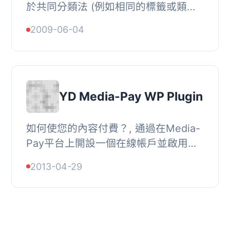
於共同分類法 (例如相同的標籤或類別)
在他們的部落格間分享和交換文章連
2009-06-04
結。每個連結都會自動與縮略圖圖像相
關聯。, 分...
YD Media-Pay WP Plugin
如何使您的內容付費？, 通過在Media-
Pay平台上開設一個在線帳戶並啟用這
個外掛而不需要訂閱，您可以將所有付
2013-04-29
費內容設置為需要付費：, , , 可以將整
個站點或僅...