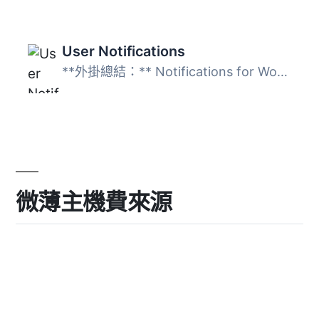
User Notifications
**外掛總結：** Notifications for WordPress & WooComme...
微薄主機費來源