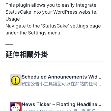
This plugin allows you to easily integrate
StatusCake into your WordPress website.
Usage
Navigate to the ‘StatusCake’ settings page
under the Settings menu.
延伸相關外掛
Scheduled Announcements Widget
預定公告小工具讓您可以在網站的任何小工具區域或您的佈景主...
News Ticker – Floating Headlines & Sticky Alerts