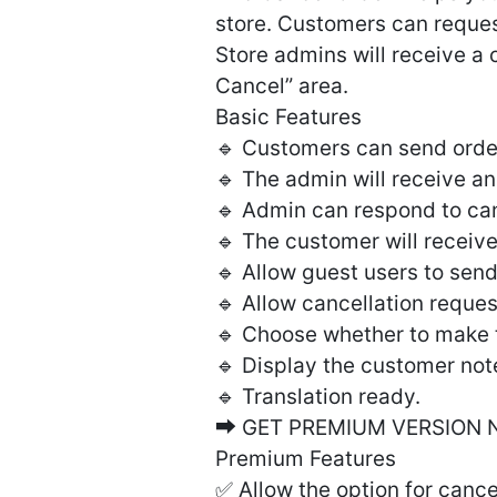
store. Customers can reques
Store admins will receive a 
Cancel” area.
Basic Features
🔹 Customers can send order
🔹 The admin will receive an
🔹 Admin can respond to can
🔹 The customer will receive
🔹 Allow guest users to send
🔹 Allow cancellation reques
🔹 Choose whether to make t
🔹 Display the customer not
🔹 Translation ready.
➡ GET PREMIUM VERSION 
Premium Features
✅ Allow the option for cance