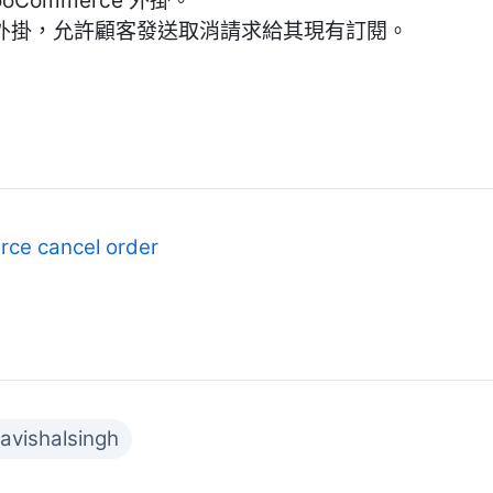
WooCommerce 外掛。
e 訂閱外掛，允許顧客發送取消請求給其現有訂閱。
ce cancel order
havishalsingh