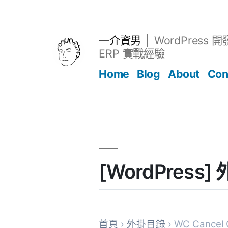
跳
至
主
一介資男
WordPress 
要
ERP 實戰經驗
內
Home
Blog
About
Con
容
文章
[WordPress]
首頁
›
外掛目錄
› WC Cancel 