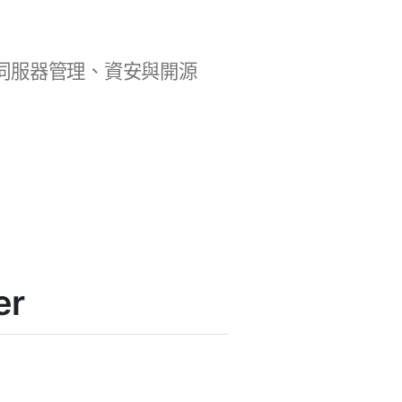
b 開發、伺服器管理、資安與開源
er