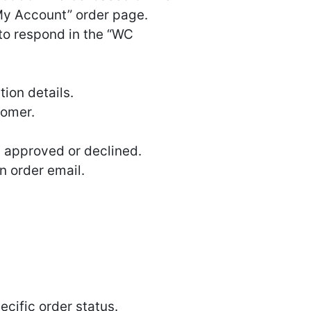
“My Account” order page.
 to respond in the “WC
ion details.
tomer.
is approved or declined.
n order email.
ecific order status.