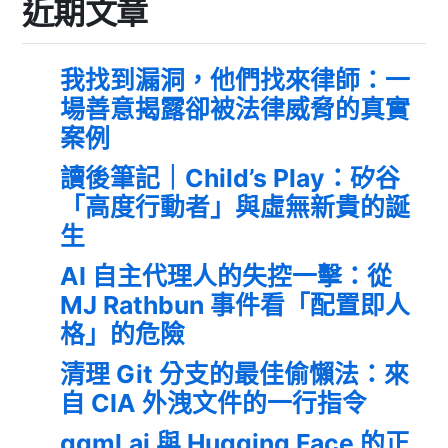
近期文章
我找到漏洞，他們找來律師：一
場善意揭露卻被法律威脅的真實
案例
讀後筆記｜Child’s Play：矽谷
「高度行動者」與虛無新貴的誕
生
AI 自主代理人的失控一擊：從
MJ Rathbun 事件看「配置即人
格」的危險
清理 Git 分支的最佳偷懶法：來
自 CIA 外洩文件的一行指令
ggml.ai 與 Hugging Face 的正