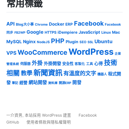
常用標籤
Facebook
API
Docker
ERP
Blog大小事
Chrome
Facebook
Google
JavaScript
iDempiere
Mac
HTTPS
Linux
同步
FB2WP
PHP
Ubuntu
MySQL
Nginx
Plugin
NodeJS
SEO
SSL
WordPress
WooCommerce
VPS
企業
技術
外掛
外掛開發
心得
安全性
伺服器
客製化
工具
管理系統
新聞資訊
相關
教學
有溫度的文字
程式開
機器人
發
網站開發
開發
經營
筆記
開源ERP
資料庫
一介資男
,
本站採用 WordPress 建置
Facebook
GitHub
使用者條款與隱私權聲明