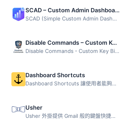
SCAD – Custom Admin Dashboard
SCAD (Simple Custom Admin Dashboard) 將您的 WordPress 控...
Disable Commands – Custom Key Binding in Command Palette
Disable Commands - Custom Key Binding 讓使用者能夠控制 Wo...
Dashboard Shortcuts
Dashboard Shortcuts 讓使用者能夠建立個人化的快速連結菜單...
Usher
Usher 外掛提供 Gmail 般的鍵盤快捷鍵，供使用者在 WordPress...