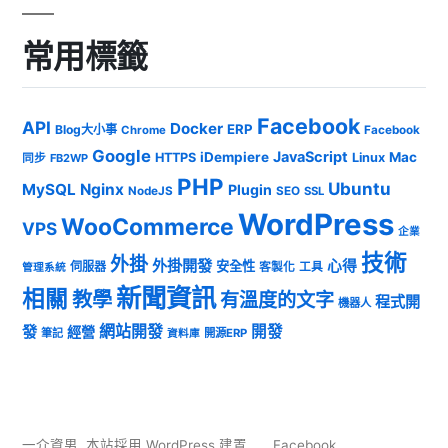
常用標籤
Facebook
API
Docker
ERP
Blog大小事
Chrome
Facebook
Google
JavaScript
iDempiere
Mac
HTTPS
Linux
同步
FB2WP
PHP
Ubuntu
MySQL
Nginx
Plugin
NodeJS
SEO
SSL
WordPress
WooCommerce
VPS
企業
技術
外掛
外掛開發
心得
安全性
伺服器
客製化
工具
管理系統
新聞資訊
相關
教學
有溫度的文字
程式開
機器人
發
網站開發
開發
經營
筆記
開源ERP
資料庫
一介資男
,
本站採用 WordPress 建置
Facebook