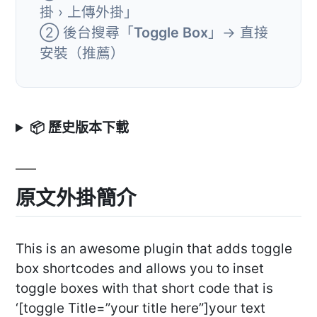
掛 › 上傳外掛」
② 後台搜尋「
Toggle Box
」→ 直接
安裝（推薦）
📦 歷史版本下載
原文外掛簡介
This is an awesome plugin that adds toggle
box shortcodes and allows you to inset
toggle boxes with that short code that is
‘[toggle Title=”your title here”]your text