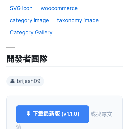
SVG icon
woocommerce
category image
taxonomy image
Category Gallery
開發者團隊
👤 brijesh09
⬇ 下載最新版 (v1.1.0)
或搜尋安
裝