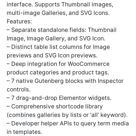
interface. Supports Thumbnail images,
multi-image Galleries, and SVG Icons.
Features:
– Separate standalone fields: Thumbnail
Image, Image Gallery, and SVG Icon.
– Distinct table list columns for Image
previews and SVG Icon previews.
– Deep integration for WooCommerce
product categories and product tags.
– 7 native Gutenberg blocks with Inspector
controls.
– 7 drag-and-drop Elementor widgets.
– Comprehensive shortcode library
(combines galleries by lists or ‘all’ keyword).
– Developer helper APIs to query term media
in templates.