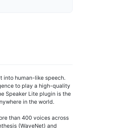
t into human-like speech.
igence to play a high-quality
e Speaker Lite plugin is the
anywhere in the world.
ore than 400 voices across
ynthesis (WaveNet) and