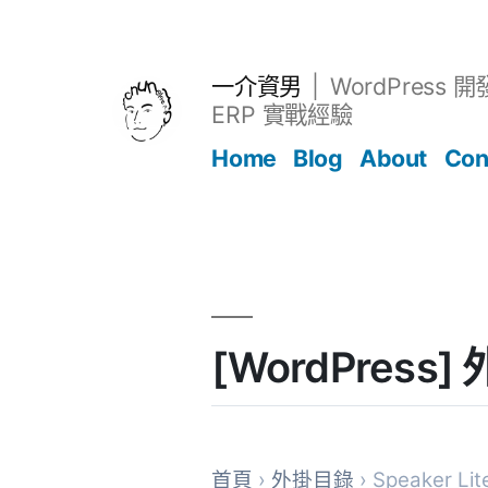
跳
至
主
一介資男
WordPress 
要
ERP 實戰經驗
內
Home
Blog
About
Con
容
文章
[WordPress]
首頁
›
外掛目錄
› Speaker Lit