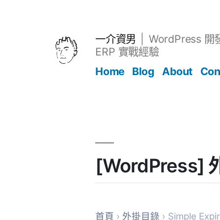
跳
至
主
一介資男
WordPress 
要
ERP 實戰經驗
內
Home
Blog
About
Con
容
文章
[WordPress]
首頁
›
外掛目錄
› Simple Expi