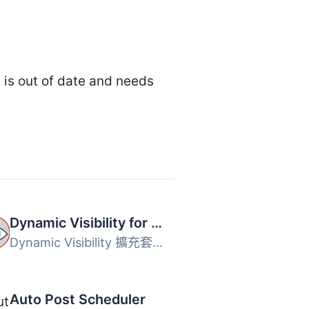
 is out of date and needs
Dynamic Visibility for Elementor
Dynamic Visibility 擴充套件讓您可以隱藏小工具、欄位、容器...
Auto Post Scheduler