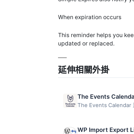
When expiration occurs
This reminder helps you kee
updated or replaced.
延伸相關外掛
The Events Calenda
WP Import Export L