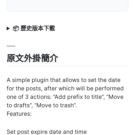
📦 歷史版本下載
原文外掛簡介
A simple plugin that allows to set the date
for the posts, after which will be performed
one of 3 actions: “Add prefix to title”, “Move
to drafts”, “Move to trash”.
Features:
Set post expire date and time