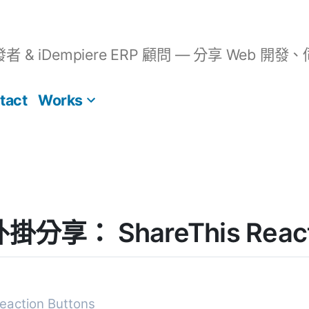
開發者 & iDempiere ERP 顧問 — 分享 We
tact
Works
外掛分享： ShareThis React
eaction Buttons