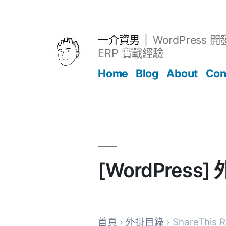
跳
至
主
一介資男
WordPress 
要
ERP 實戰經驗
內
Home
Blog
About
Con
容
文章
[WordPress] 
首頁
›
外掛目錄
› ShareThis R