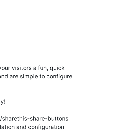
ur visitors a fun, quick
 and are simple to configure
ay!
/sharethis-share-buttons
lation and configuration