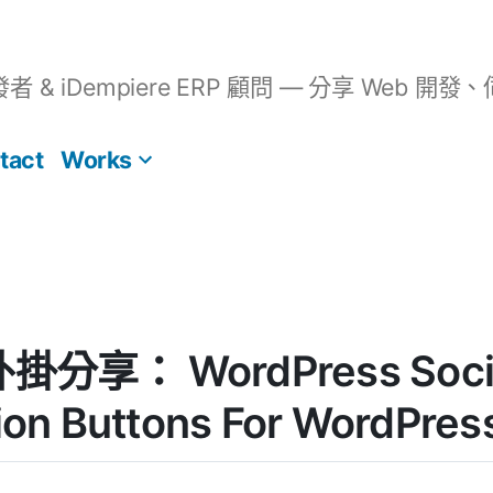
開發者 & iDempiere ERP 顧問 — 分享 We
tact
Works
外掛分享： WordPress Socia
tion Buttons For WordPres