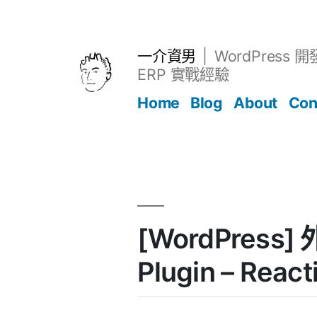
跳
至
主
一介資男
WordPress 
要
ERP 實戰經驗
內
Home
Blog
About
Con
容
文章
[WordPress] 
Plugin – Reac