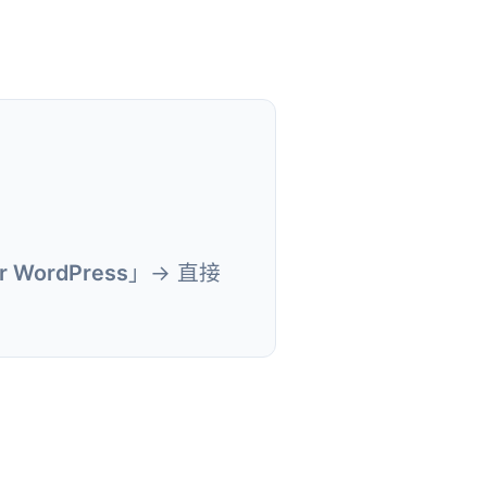
or WordPress
」→ 直接