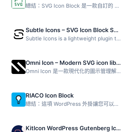
總結：SVG Icon Block 是一款自訂的 Gutenberg 區塊外掛程式...
Subtle Icons – SVG Icon Block Suite, Icon Picker & ACF Field
Subtle Icons is a lightweight plugin that brings thousand...
Omni Icon – Modern SVG icon library for WordPress
Omni Icon 是一款現代化的圖示管理解決方案，旨在無縫整合 Wo...
RIACO Icon Block
總結：這項 WordPress 外掛讓您可以完全控制選擇、大小、顏色...
KitIcon WordPress Gutenberg Icon Block.