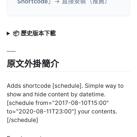
Shortcode
」→ 直接安裝（推薦）
📦 歷史版本下載
原文外掛簡介
Adds shortcode [schedule]. Simple way to
show and hide content by datetime.
[schedule from="2017-08-10T15:00"
to="2020-08-11T23:00"] your contents.
[/schedule]