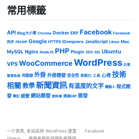
常用標籤
Facebook
API
Docker
ERP
Blog大小事
Chrome
Facebook
Google
JavaScript
iDempiere
Mac
HTTPS
Linux
同步
FB2WP
PHP
Ubuntu
MySQL
Nginx
Plugin
NodeJS
SEO
SSL
WordPress
WooCommerce
VPS
企業
技術
外掛
外掛開發
心得
安全性
伺服器
客製化
工具
管理系統
新聞資訊
相關
教學
有溫度的文字
程式開
機器人
發
網站開發
開發
經營
筆記
開源ERP
資料庫
一介資男
,
本站採用 WordPress 建置
Facebook
GitHub
使用者條款與隱私權聲明