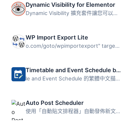
Dynamic Visibility for Elementor
Dynamic Visibility 擴充套件讓您可以隱藏小工具、欄位、容器...
WP Import Export Lite
o.com/goto/wpimportexport" target="_blank">WordPress Impo...
Timetable and Event Schedule by MotoPress
le and Event Schedule 的繁體中文描述： MotoPress Timetabl...
Auto Post Scheduler
使用「自動貼文排程器」自動發佈新文章和/或回收舊文章！不需...