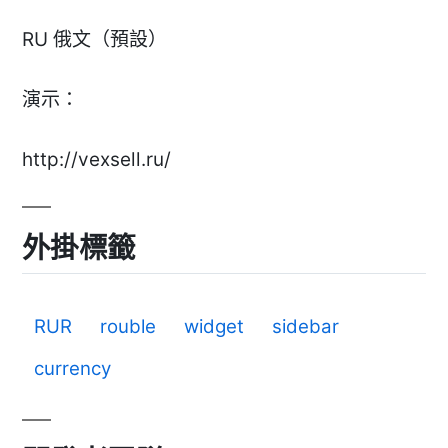
RU 俄文（預設）
演示：
http://vexsell.ru/
外掛標籤
RUR
rouble
widget
sidebar
currency