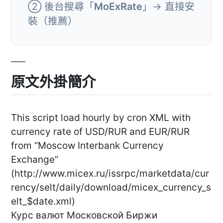
② 後台搜尋「
MoExRate
」→ 直接安
裝（推薦）
原文外掛簡介
This script load hourly by cron XML with
currency rate of USD/RUR and EUR/RUR
from “Moscow Interbank Currency
Exchange”
(http://www.micex.ru/issrpc/marketdata/cur
rency/selt/daily/download/micex_currency_s
elt_$date.xml)
Курс валют Московской Биржи