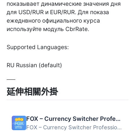
показывает динамические значения дня
для USD/RUR и EUR/RUR. Для показа
ежеднвного официального курса
используйте модуль CbrRate.
Supported Languages:
RU Russian (default)
延伸相關外掛
FOX – Currency Switcher Professional for WooCommerce
FOX – Currency Switcher Professional for WooCommerce 是一...