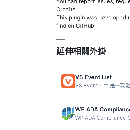
You can report issues, reque
Credits
This plugin was developed u
find on GitHub.
延伸相關外掛
VS Event List