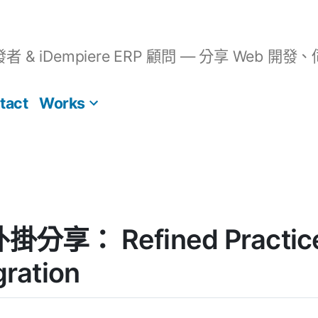
開發者 & iDempiere ERP 顧問 — 分享 We
tact
Works
外掛分享： Refined Practice
gration