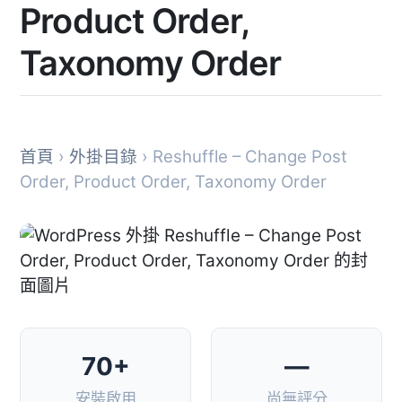
Product Order,
Taxonomy Order
首頁
›
外掛目錄
› Reshuffle – Change Post
Order, Product Order, Taxonomy Order
70+
—
安裝啟用
尚無評分