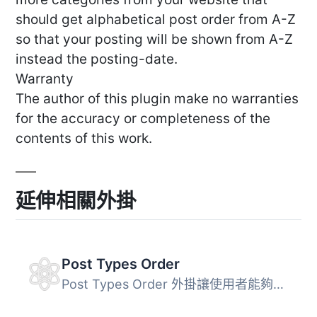
should get alphabetical post order from A-Z
so that your posting will be shown from A-Z
instead the posting-date.
Warranty
The author of this plugin make no warranties
for the accuracy or completeness of the
contents of this work.
延伸相關外掛
Post Types Order
Post Types Order 外掛讓使用者能夠輕鬆地透過拖放介面重新排...