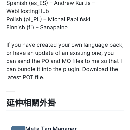
Spanish (es_ES) – Andrew Kurtis –
WebHostingHub
Polish (pl_PL) – Michał Papliński
Finnish (fi) – Sanapaino
If you have created your own language pack,
or have an update of an existing one, you
can send the PO and MO files to me so that I
can bundle it into the plugin. Download the
latest POT file.
延伸相關外掛
Meta Tag Manager