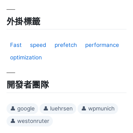
外掛標籤
Fast
speed
prefetch
performance
optimization
開發者團隊
👤 google
👤 luehrsen
👤 wpmunich
👤 westonruter