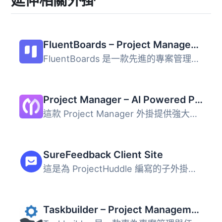
延伸相關外掛
FluentBoards – Project Management, Task Management, Goal Tracking, Kanban Board, and, Team Collaboration
FluentBoards 是一款先進的專案管理解決方案，旨在透過無縫組...
Project Manager – AI Powered Project Management, Task Management, Kanban Board & Time Tracker
這款 Project Manager 外掛提供強大的專案管理與任務管理功能...
SureFeedback Client Site
這是為 ProjectHuddle 編寫的子外掛。 ProjectHuddle 外掛讓...
Taskbuilder – Project Management & Task Management Tool With Kanban Board