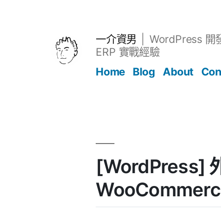
跳
至
主
一介資男
WordPress 
要
ERP 實戰經驗
內
Home
Blog
About
Con
容
文章
[WordPress] 
WooCommerce