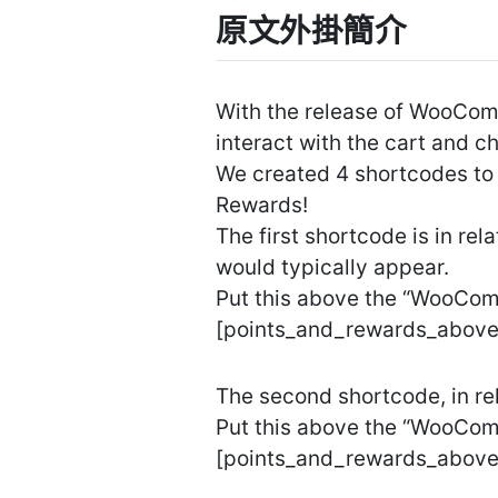
原文外掛簡介
With the release of WooComm
interact with the cart and 
We created 4 shortcodes to 
Rewards!
The first shortcode is in r
would typically appear.
Put this above the “WooCom
[points_and_rewards_above
The second shortcode, in r
Put this above the “WooCo
[points_and_rewards_above