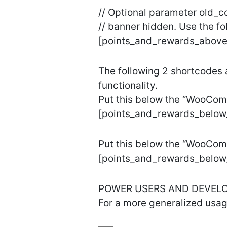
// Optional parameter old_co
// banner hidden. Use the fo
[points_and_rewards_above
The following 2 shortcodes a
functionality.
Put this below the “WooCom
[points_and_rewards_below
Put this below the “WooCo
[points_and_rewards_below
POWER USERS AND DEVEL
For a more generalized usage