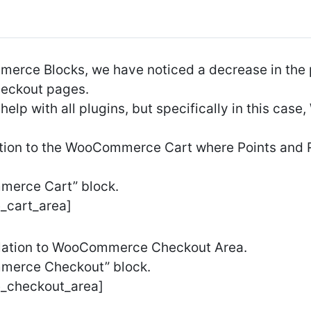
erce Blocks, we have noticed a decrease in the p
checkout pages.
help with all plugins, but specifically in this ca
elation to the WooCommerce Cart where Points and
merce Cart” block.
_cart_area]
elation to WooCommerce Checkout Area.
mmerce Checkout” block.
_checkout_area]