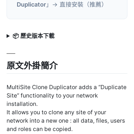
Duplicator
」→ 直接安裝（推薦）
📦 歷史版本下載
原文外掛簡介
MultiSite Clone Duplicator adds a “Duplicate
Site” functionality to your network
installation.
It allows you to clone any site of your
network into a new one : all data, files, users
and roles can be copied.