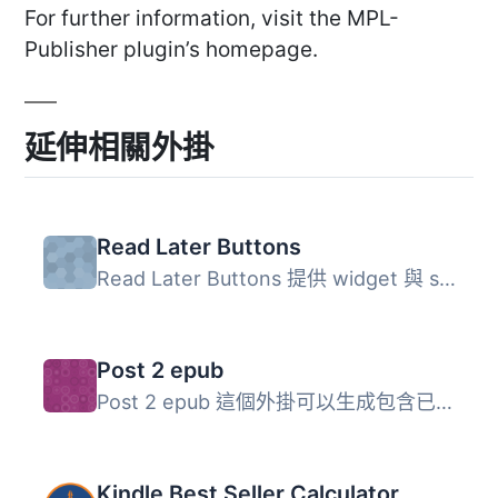
For further information, visit the MPL-
Publisher plugin’s homepage.
延伸相關外掛
Read Later Buttons
Read Later Buttons 提供 widget 與 shortcode，用於顯示 Ins...
Post 2 epub
Post 2 epub 這個外掛可以生成包含已發佈文章內容的 epub 格...
Kindle Best Seller Calculator