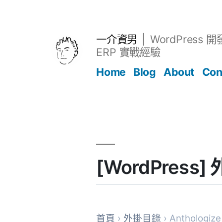
跳
至
主
一介資男
WordPress 
要
ERP 實戰經驗
內
Home
Blog
About
Con
容
文章
[WordPress]
首頁
›
外掛目錄
› Anthologize