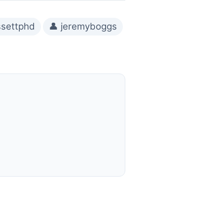
ssettphd
👤 jeremyboggs