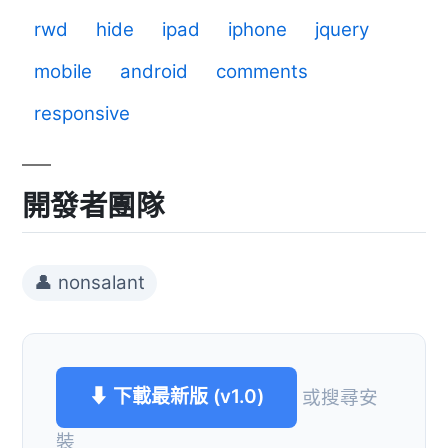
rwd
hide
ipad
iphone
jquery
mobile
android
comments
responsive
開發者團隊
👤 nonsalant
⬇ 下載最新版 (v1.0)
或搜尋安
裝