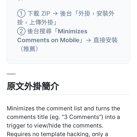
① 下載 ZIP → 後台「外掛 › 安裝外
掛 › 上傳外掛」
② 後台搜尋「
Minimizes
Comments on Mobile
」→ 直接安裝
（推薦）
原文外掛簡介
Minimizes the comment list and turns the
comments title (eg. “3 Comments”) into a
trigger to view/hide the comments.
Requires no template hacking, only a