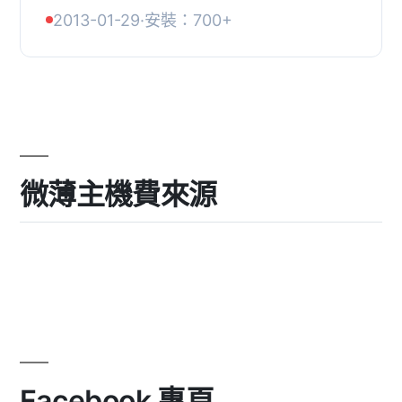
Thickbox等）效果不佳？, 現在您可以
2013-01-29
·
安裝：700+
安裝這個外掛，使用最好的行動裝置圖
片瀏覽器Photoswipe...
微薄主機費來源
Facebook 專頁