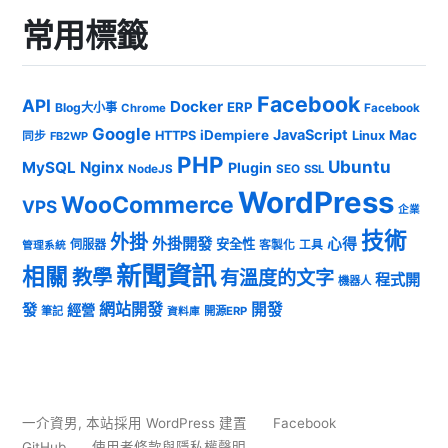
常用標籤
Facebook
API
Docker
ERP
Blog大小事
Chrome
Facebook
Google
JavaScript
iDempiere
Mac
HTTPS
Linux
同步
FB2WP
PHP
Ubuntu
MySQL
Nginx
Plugin
NodeJS
SEO
SSL
WordPress
WooCommerce
VPS
企業
技術
外掛
外掛開發
心得
安全性
伺服器
客製化
工具
管理系統
新聞資訊
相關
教學
有溫度的文字
程式開
機器人
發
網站開發
開發
經營
筆記
開源ERP
資料庫
一介資男
,
本站採用 WordPress 建置
Facebook
GitHub
使用者條款與隱私權聲明