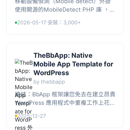
移動設備偵測（Mobile detect）外掛
使用開源的MobileDetect PHP 庫 ，以
微調內建的 WordPress 函數
2026-05-17
·
安裝：3,000+
wp_is_mobile() ，以使平板電腦不被偵
測為行動裝置！, 如...
TheBbApp: Native
Mobile App Template for
WordPress
by thebbapp
總結：BbApp 框架讓您免去在建立昂貴
WordPress 應用程式中重複工作上花費
數月的痛苦。它提供 XCode 專案範本
2025-12-27
和數十個框架，讓您輕鬆為 App Store
準備。, , ...