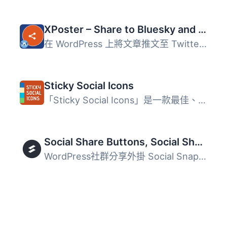
XPoster – Share to Bluesky and Mastodon
在 WordPress 上將文章推文至 Twitter。 是的，這就是基本功...
Sticky Social Icons
「Sticky Social Icons」是一款最佳、也許唯一能夠將社群媒體...
Social Share Buttons, Social Sharing Icons, Click to Tweet — Social Media Plugin by Social Snap
WordPress社群分享外掛 Social Snap是領先的WordPress社群分...