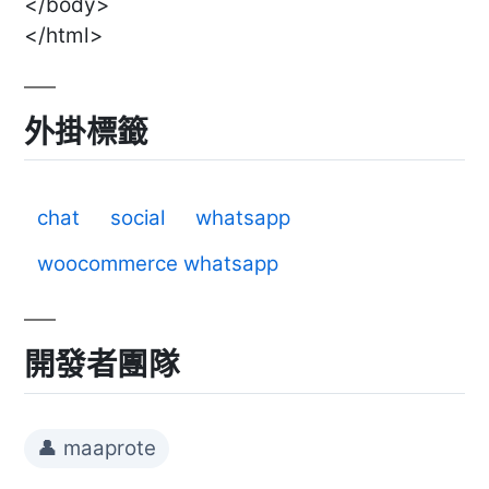
</body>
</html>
外掛標籤
chat
social
whatsapp
woocommerce whatsapp
開發者團隊
👤 maaprote