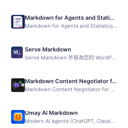
Markdown for Agents and Statistics
Markdown for Agents and Statistics 外掛將 WordPress 內容...
Serve Markdown
Serve Markdown 外掛為您的 WordPress 網站提供直接的 Markdo...
Markdown Content Negotiator for LLMs
Markdown Content Negotiator for LLMs 是一款性能優化的 Wor...
Umay AI Markdown
Modern AI agents (ChatGPT, Claude, Perplexity, Gemini, et...