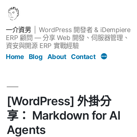
跳
至
主
一介資男
WordPress 開發者 & iDempiere
要
ERP 顧問 — 分享 Web 開發、伺服器管理、
內
資安與開源 ERP 實戰經驗
Filter
容
文章
Home
Blog
About
Contact
[WordPress] 外掛分
享： Markdown for AI
Agents