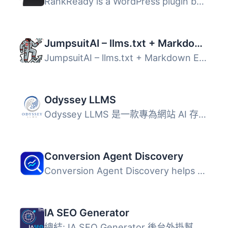
RankReady is a WordPress plugin built for the AI search l...
JumpsuitAI – llms.txt + Markdown Endpoints
JumpsuitAI – llms.txt + Markdown Endpoints 外掛自動發布結...
Odyssey LLMS
Odyssey LLMS 是一款專為網站 AI 存在管理而設計的控制面板，...
Conversion Agent Discovery
Conversion Agent Discovery helps WordPress sites expose p...
IA SEO Generator
總結: IA SEO Generator 後台外掛幫助您創建乾淨且可被智慧助...