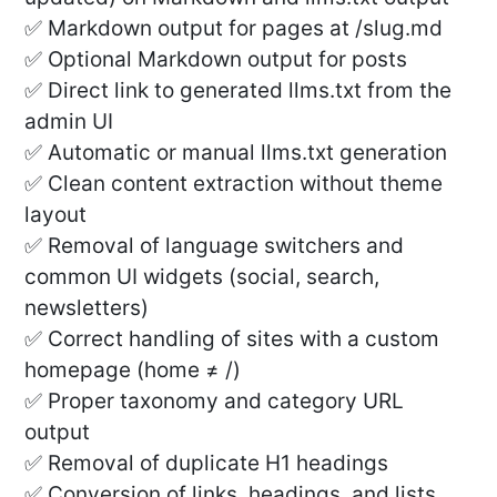
✅ Markdown output for pages at /slug.md
✅ Optional Markdown output for posts
✅ Direct link to generated llms.txt from the
admin UI
✅ Automatic or manual llms.txt generation
✅ Clean content extraction without theme
layout
✅ Removal of language switchers and
common UI widgets (social, search,
newsletters)
✅ Correct handling of sites with a custom
homepage (home ≠ /)
✅ Proper taxonomy and category URL
output
✅ Removal of duplicate H1 headings
✅ Conversion of links, headings, and lists