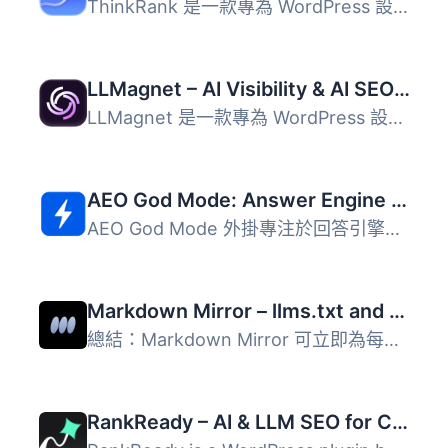
ThinkRank 是一款專為 WordPress 設計的 AI SEO 外掛，旨在優...
LLMagnet – AI Visibility & AI SEO for Claude, ChatGPT & More
LLMagnet 是一款專為 WordPress 設計的 AI 可見性解決方案，...
AEO God Mode: Answer Engine Optimization, GEO, AIO and LLM SEO
AEO God Mode 外掛專注於回答引擎優化（AEO），幫助您的 Word...
Markdown Mirror – llms.txt and .md always up to date
總結：Markdown Mirror 可立即為每個 WordPress 文章、頁面和...
RankReady – AI & LLM SEO for ChatGPT, Perplexity & Google AI