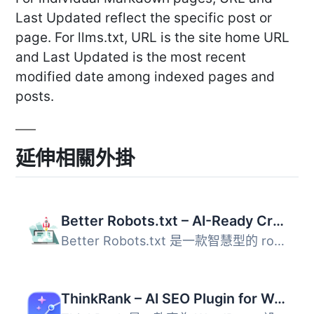
Last Updated reflect the specific post or
page. For llms.txt, URL is the site home URL
and Last Updated is the most recent
modified date among indexed pages and
posts.
延伸相關外掛
Better Robots.txt – AI-Ready Crawl Control & Bot Governance
Better Robots.txt 是一款智慧型的 robots.txt 管理外掛，提...
ThinkRank – AI SEO Plugin for WordPress: MCP, Metadata, Schema, XML Sitemaps, llms.txt & Search Console