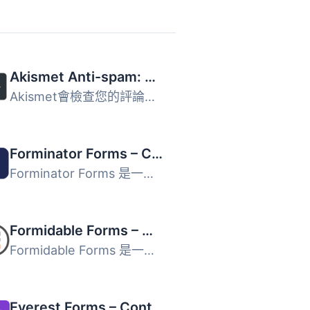
Akismet Anti-spam: Spam Protection
Akismet會檢查您的評論和聯繫表單提交，將它們與全球垃圾郵件...
Forminator Forms – Contact Form, Payment Form & Custom Form Builder
Forminator Forms 是一款易於使用的 WordPress 表單建立外掛...
Formidable Forms – WordPress Form Builder for Contact Forms, Calculators, Quizzes & More
Formidable Forms 是一款強大的 WordPress 拖放式表單建立器...
Everest Forms – Contact Form, Payment Form, Quiz, Survey & Custom Form Builder with AI