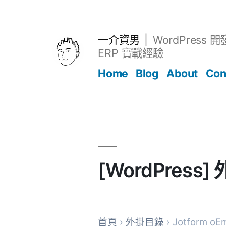
跳
至
主
一介資男
WordPress 
要
ERP 實戰經驗
內
Home
Blog
About
Con
容
文章
[WordPress]
首頁
›
外掛目錄
› Jotform o