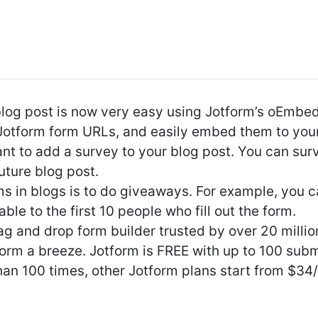
log post is now very easy using Jotform’s oEmbed p
Jotform form URLs, and easily embed them to your
want to add a survey to your blog post. You can su
future blog post.
 in blogs is to do giveaways. For example, you can
le to the first 10 people who fill out the form.
g and drop form builder trusted by over 20 million 
form a breeze. Jotform is FREE with up to 100 subm
an 100 times, other Jotform plans start from $34