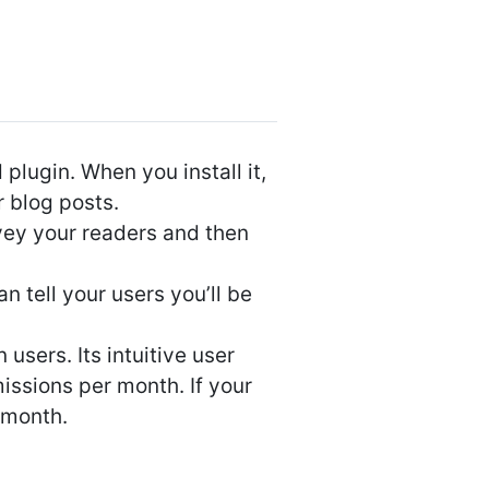
lugin. When you install it,
 blog posts.
rvey your readers and then
 tell your users you’ll be
users. Its intuitive user
issions per month. If your
/month.