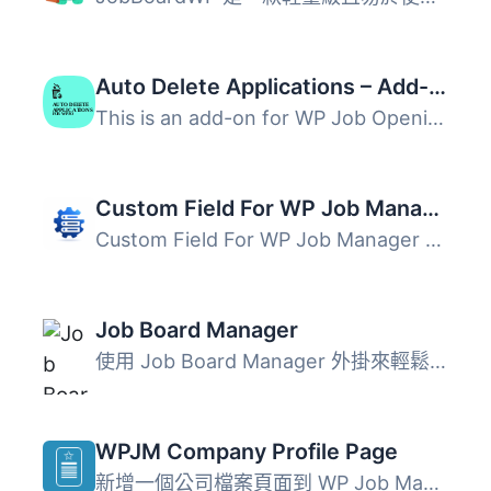
Auto Delete Applications – Add-on for WP Job Openings
This is an add-on for WP Job Openings Plugin, which will ...
Custom Field For WP Job Manager
Custom Field For WP Job Manager 是一款強大、輕量且符合 SE...
Job Board Manager
使用 Job Board Manager 外掛來輕鬆管理求職網站。它允許您在...
WPJM Company Profile Page
新增一個公司檔案頁面到 WP Job Manager 外掛。在這個頁面中...