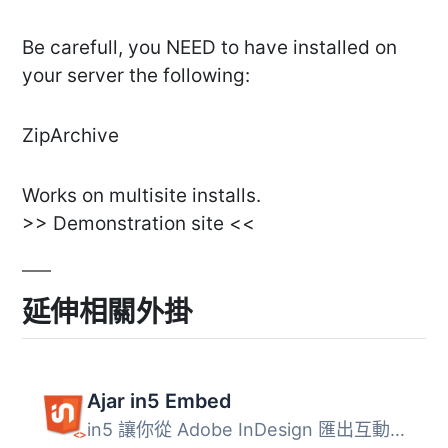
Be carefull, you NEED to have installed on
your server the following:
ZipArchive
Works on multisite installs.
>> Demonstration site <<
延伸相關外掛
Ajar in5 Embed
in5 讓你從 Adobe InDesign 匯出互動式 HTML。 Ajar in5 Embe...