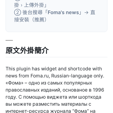
掛 › 上傳外掛」
② 後台搜尋「
Foma's news
」→ 直
接安裝（推薦）
原文外掛簡介
This plugin has widget and shortcode with
news from Foma.ru, Russian-language only.
«Фома» – одно из самых популярных
православных изданий, основаное в 1996
году. С помощью виджета или шорткода
вы можете разместить материалы с
интернет-ресурса журнала “Фома” на