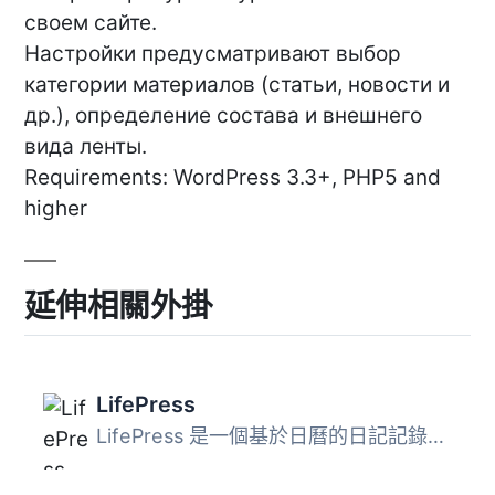
своем сайте.
Настройки предусматривают выбор
категории материалов (статьи, новости и
др.), определение состава и внешнего
вида ленты.
Requirements: WordPress 3.3+, PHP5 and
higher
延伸相關外掛
LifePress
LifePress 是一個基於日曆的日記記錄器，可讓您追蹤過去的進...