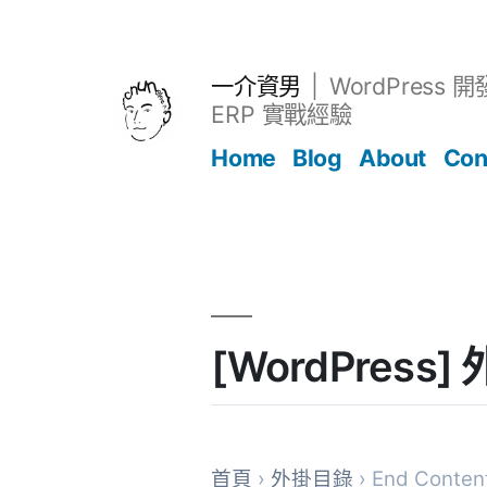
跳
至
主
一介資男
WordPress 
要
ERP 實戰經驗
內
Home
Blog
About
Con
容
文章
[WordPress]
首頁
›
外掛目錄
› End Conten