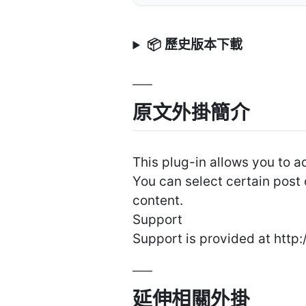
📦 歷史版本下載
原文外掛簡介
This plug-in allows you to 
You can select certain post 
content.
Support
Support is provided at htt
延伸相關外掛