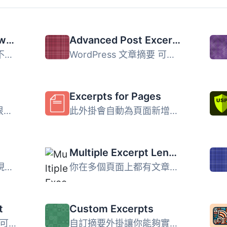
Auto Excerpt everywhere
Advanced Post Excerpt
此外掛是為了幫助那些不想編輯模板檔案（或者太懶得去編輯）...
WordPress 文章摘要 可以是手工編制內容摘要的好方式。不幸的...
Excerpts for Pages
版本 1.4 非必要但我們很感謝捐贈以獲得延伸支援！ 若需要更...
此外掛會自動為頁面新增摘要
Multiple Excerpt Lengths
標準的摘要欄位將會出現在頁面上，就像在文章上一樣。 此外，...
你在多個頁面上都有文章概要？你想讓它們的長度不同嗎？ 透過...
t
Custom Excerpts
SuperSlider-Excerpts 可以自動從您的文章中提取縮略圖，並在...
自訂摘要外掛讓你能夠實現自訂摘要文字、長度，以及選擇允許...