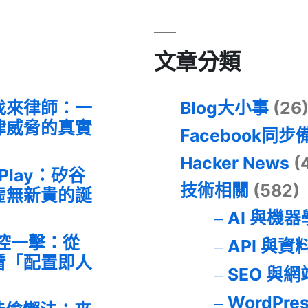
文章分類
找來律師：一
Blog大小事
(26
律威脅的真實
Facebook同步
Hacker News
(
 Play：矽谷
技術相關
(582)
虛無新貴的誕
AI 與機
失控一擊：從
API 與資
事件看「配置即人
SEO 與
WordPre