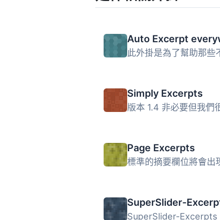
Simply Excerpts
Page Excerpts
SuperSlider-Excerp