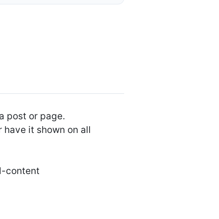
a post or page.
 have it shown on all
d-content