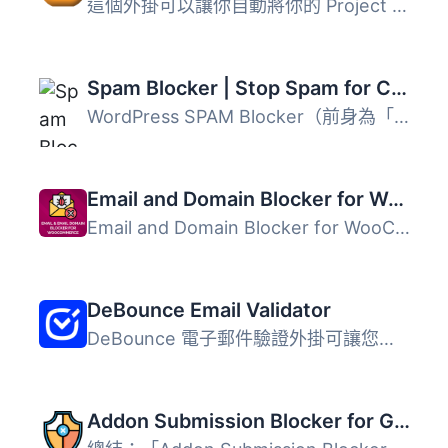
這個外掛可以讓你自動將你的 Project Honeypot 連結插入所有...
Spam Blocker | Stop Spam for Contact Form 7, WP Forms and Formidable Forms
WordPress SPAM Blocker（前身為「Contact Form 7 Manual Spa...
Email and Domain Blocker for WooCommerce
Email and Domain Blocker for WooCommerce 是一款專為 WooCo...
DeBounce Email Validator
DeBounce 電子郵件驗證外掛可讓您在所有 WordPress 表單上驗...
Addon Submission Blocker for Gravityforms