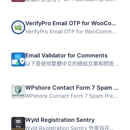
VerifyPro Email OTP for WooCommerce
VerifyPro Email OTP for WooCommerce 為您的 WooCommerce 結...
Email Validator for Comments
以下是使用繁體中文的總結文案和問答組合： 總結： 這個 Wor...
WPshore Contact Form 7 Spam Prevention
WPshore Contact Form 7 Spam Prevention是Contact Form 7外...
Wyld Registration Sentry
Wyld Registration Sentry 外掛旨在保護 WordPress 註冊表單...