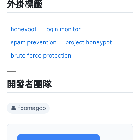
外掛標籤
honeypot
login monitor
spam prevention
project honeypot
brute force protection
開發者團隊
👤 foomagoo