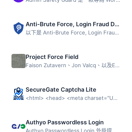
Anti-Brute Force, Login Fraud Detector WordPress plugin
以下是 Anti-Brute Force, Login Fraud Detector WordPress ...
Project Force Field
Faison Zutavern、Jon Valcq、以及Emma Edgar，來自Orion Gro...
SecureGate Captcha Lite
<html> <head> <meta charset="UTF-8&qu...
Authyo Passwordless Login
Authyo Passwordless Login 外掛提供安全的 OTP 登入功能，透...