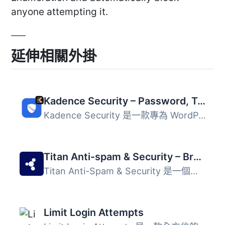
anyone attempting it.
延伸相關外掛
Kadence Security – Password, Two Factor Authentication, and Brute Force Protection
Kadence Security 是一款專為 WordPress 網站設計的安全外掛...
Titan Anti-spam & Security – Brute Force Protection, 2FA & Spam Filter
Titan Anti-Spam & Security 是一個完整的保護解決方案，...
Limit Login Attempts