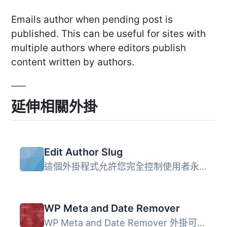
Emails author when pending post is
published. This can be useful for sites with
multiple authors where editors publish
content written by authors.
延伸相關外掛
Edit Author Slug
這個外掛程式允許您完全控制使用者永久網址，讓您可以更改作...
WP Meta and Date Remover
WP Meta and Date Remover 外掛可輕鬆移除 WordPress 文章和...