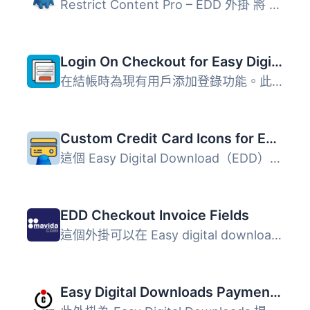
Restrict Content Pro – EDD 外掛 將 Restrict Content...
Login On Checkout for Easy Digital Downloads
在結帳時為現有用戶添加登錄功能。此外掛與 EDD Auto Registe...
Custom Credit Card Icons for Easy Digital Downloads
這個 Easy Digital Download（EDD）外掛可以方便地在電子商務...
EDD Checkout Invoice Fields
這個外掛可以在 Easy digital download 結帳頁面中新增“公司...
Easy Digital Downloads Payment Gateway – CashBill