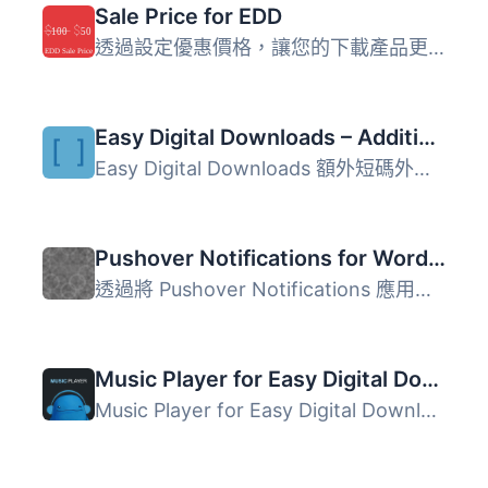
Sale Price for EDD
透過設定優惠價格，讓您的下載產品更加突出！ 多項研究已經證...
Easy Digital Downloads – Additional Shortcodes
Easy Digital Downloads 額外短碼外掛為使用 WordPress 建立...
Pushover Notifications for WordPress
透過將 Pushover Notifications 應用程式與您的 WordPress 網...
Music Player for Easy Digital Downloads
Music Player for Easy Digital Downloads 是一個專為 Easy D...